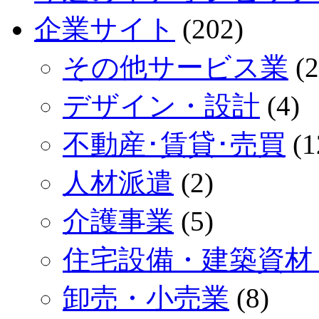
企業サイト
(202)
その他サービス業
(2
デザイン・設計
(4)
不動産･賃貸･売買
(1
人材派遣
(2)
介護事業
(5)
住宅設備・建築資材
卸売・小売業
(8)