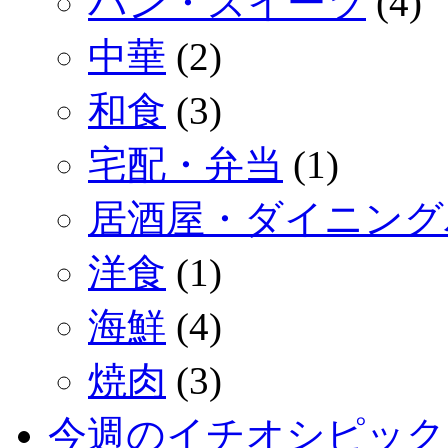
パン・スイーツ
(4)
中華
(2)
和食
(3)
宅配・弁当
(1)
居酒屋・ダイニング
洋食
(1)
海鮮
(4)
焼肉
(3)
今週のイチオシピック