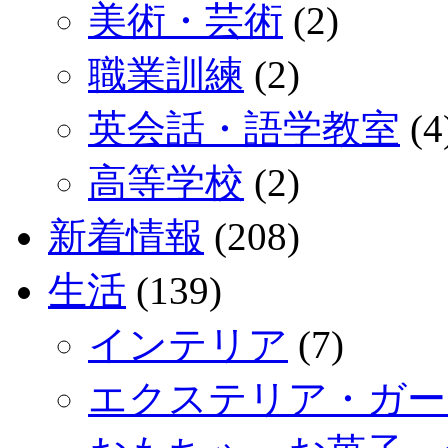
美術・芸術
(2)
職業訓練
(2)
英会話・語学教室
(4
高等学校
(2)
新着情報
(208)
生活
(139)
インテリア
(7)
エクステリア・ガー