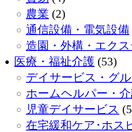
農業
(2)
通信設備・電気設備
造園・外構・エクス
医療・福祉介護
(53)
デイサービス・グル
ホームヘルパー・介
児童デイサービス
(5
在宅緩和ケア･ホス