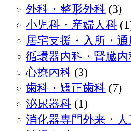
外科・整形外科
(3)
小児科・産婦人科
(1
居宅支援・入所・通
循環器内科・腎臓内
心療内科
(3)
歯科・矯正歯科
(7)
泌尿器科
(1)
消化器専門外来・人