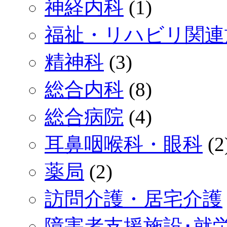
神経内科
(1)
福祉・リハビリ関連
精神科
(3)
総合内科
(8)
総合病院
(4)
耳鼻咽喉科・眼科
(2
薬局
(2)
訪問介護・居宅介護
障害者支援施設･就