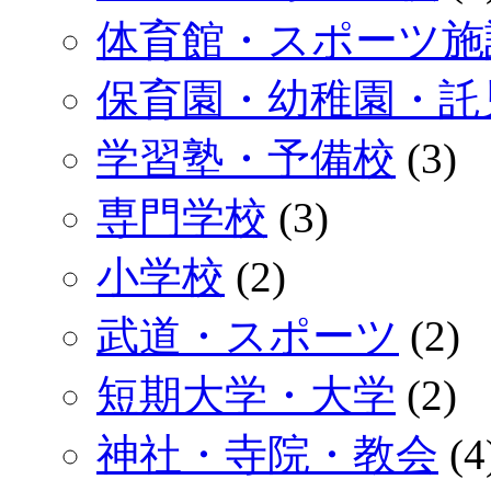
体育館・スポーツ施
保育園・幼稚園・託
学習塾・予備校
(3)
専門学校
(3)
小学校
(2)
武道・スポーツ
(2)
短期大学・大学
(2)
神社・寺院・教会
(4