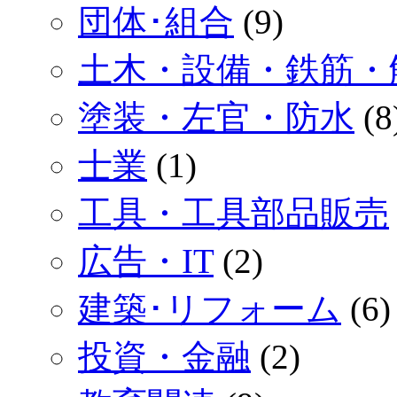
団体･組合
(9)
土木・設備・鉄筋・
塗装・左官・防水
(8
士業
(1)
工具・工具部品販売
広告・IT
(2)
建築･リフォーム
(6)
投資・金融
(2)