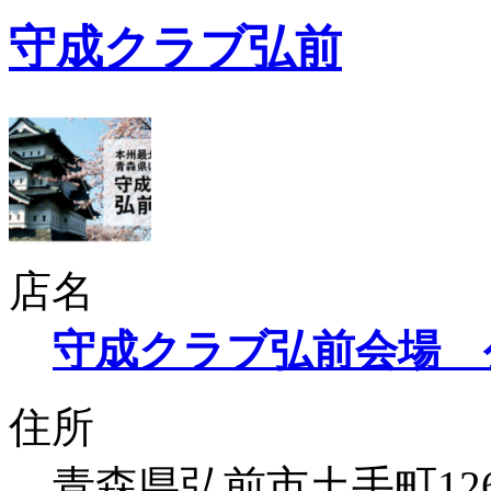
守成クラブ弘前
店名
守成クラブ弘前会場 
住所
青森県弘前市土手町12