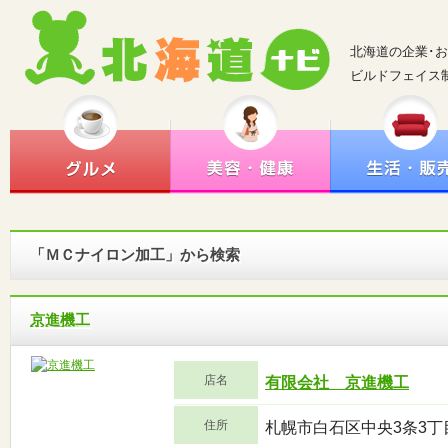
北海道の企業･
ビルドフェイス
「ＭＣナイロン加工」から検索
京進機工
店名
有限会社 京進機工
住所
札幌市白石区中央3条3丁目