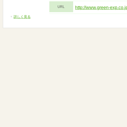
URL
http://www.green-exp.co.j
詳しく見る