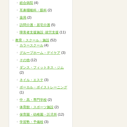
総合病院
(4)
耳鼻咽喉科・眼科
(2)
薬局
(2)
訪問介護・居宅介護
(5)
障害者支援施設･就労支援
(11)
教育・スクール・施設
(52)
カラースクール
(4)
グループホーム・デイケア
(3)
その他
(12)
ダンス・フィットネス・ジム
(2)
ネイル・エステ
(3)
ボーカル・ボイストレーニング
(1)
中・高・専門学校
(2)
体育館・スポーツ施設
(2)
保育園・幼稚園・託児所
(12)
学習塾・予備校
(3)