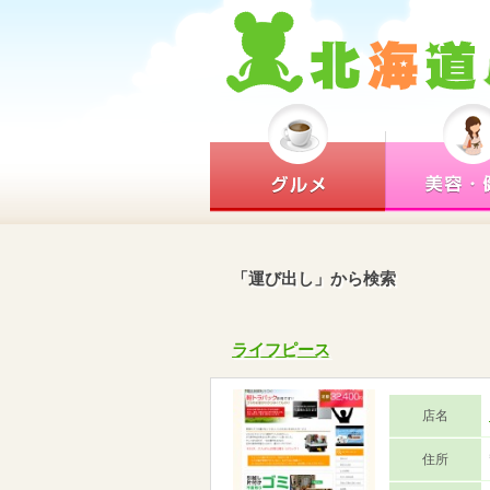
「運び出し」から検索
ライフピース
店名
住所