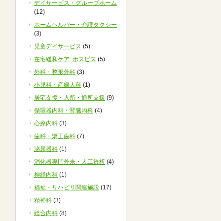
デイサービス・グループホーム
(12)
ホームヘルパー・介護タクシー
(3)
児童デイサービス
(5)
在宅緩和ケア･ホスピス
(5)
外科・整形外科
(3)
小児科・産婦人科
(1)
居宅支援・入所・通所支援
(9)
循環器内科・腎臓内科
(4)
心療内科
(3)
歯科・矯正歯科
(7)
泌尿器科
(1)
消化器専門外来・人工透析
(4)
神経内科
(1)
福祉・リハビリ関連施設
(17)
精神科
(3)
総合内科
(8)