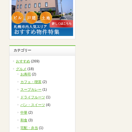
カテゴリー
おすすめ
(269)
グルメ
(18)
お寿司
(2)
カフェ・喫茶
(2)
スープカレー
(1)
ドライフルーツ
(1)
パン・スイーツ
(4)
中華
(2)
和食
(3)
宅配・弁当
(1)