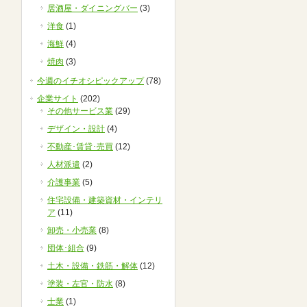
居酒屋・ダイニングバー
(3)
洋食
(1)
海鮮
(4)
焼肉
(3)
今週のイチオシピックアップ
(78)
企業サイト
(202)
その他サービス業
(29)
デザイン・設計
(4)
不動産･賃貸･売買
(12)
人材派遣
(2)
介護事業
(5)
住宅設備・建築資材・インテリ
ア
(11)
卸売・小売業
(8)
団体･組合
(9)
土木・設備・鉄筋・解体
(12)
塗装・左官・防水
(8)
士業
(1)