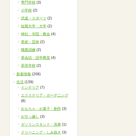
専門学校
(3)
小学校
(2)
武道・スポーツ
(2)
短期大学・大学
(2)
神社・寺院・教会
(4)
美術・芸術
(2)
職業訓練
(2)
英会話・語学教室
(4)
高等学校
(2)
新着情報
(208)
生活
(139)
インテリア
(7)
エクステリア・ガーデニング
(8)
おもちゃ・お菓子・創作
(3)
お引っ越し
(3)
ガソリンスタンド・洗車
(1)
クリーニング・しみ抜き
(3)