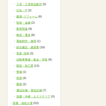
工具・工具部品販売
(5)
広告・IT
(2)
建築･リフォーム
(6)
投資・金融
(2)
教育関連
(9)
物流・運送
(8)
看板制作・修理
(1)
総合建設・建築業
(16)
美装･清掃
(3)
自動車整備・板金・塗装
(9)
製造・加工業
(13)
警備
(1)
貿易
(4)
農業
(2)
通信設備・電気設備
(7)
造園・外構・エクステリア
(5)
医療・福祉介護
(53)