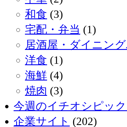
和食
(3)
宅配・弁当
(1)
居酒屋・ダイニング
洋食
(1)
海鮮
(4)
焼肉
(3)
今週のイチオシピック
企業サイト
(202)