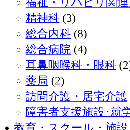
福祉・リハビリ関連
精神科
(3)
総合内科
(8)
総合病院
(4)
耳鼻咽喉科・眼科
(2
薬局
(2)
訪問介護・居宅介護
障害者支援施設･就
教育・スクール・施設