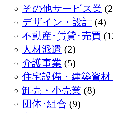
その他サービス業
(2
デザイン・設計
(4)
不動産･賃貸･売買
(1
人材派遣
(2)
介護事業
(5)
住宅設備・建築資材
卸売・小売業
(8)
団体･組合
(9)