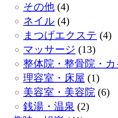
その他
(4)
ネイル
(4)
まつげエクステ
(4)
マッサージ
(13)
整体院・整骨院・カ
理容室・床屋
(1)
美容室・美容院
(6)
銭湯・温泉
(2)