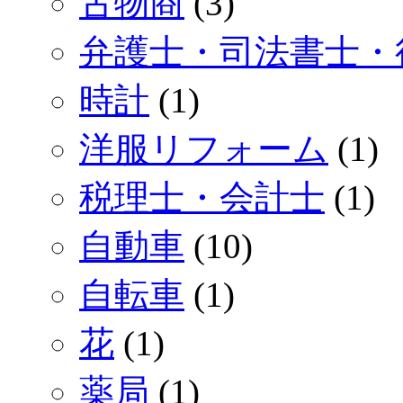
古物商
(3)
弁護士・司法書士・
時計
(1)
洋服リフォーム
(1)
税理士・会計士
(1)
自動車
(10)
自転車
(1)
花
(1)
薬局
(1)