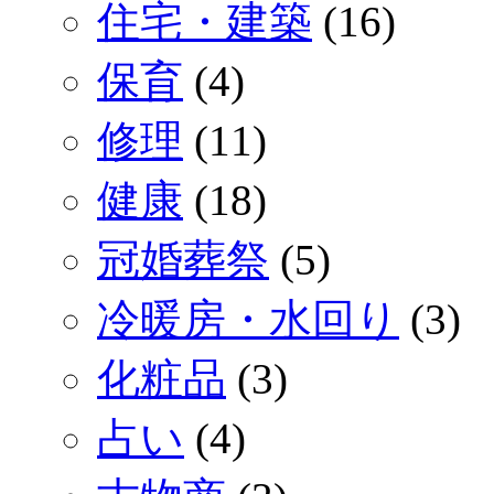
住宅・建築
(16)
保育
(4)
修理
(11)
健康
(18)
冠婚葬祭
(5)
冷暖房・水回り
(3)
化粧品
(3)
占い
(4)