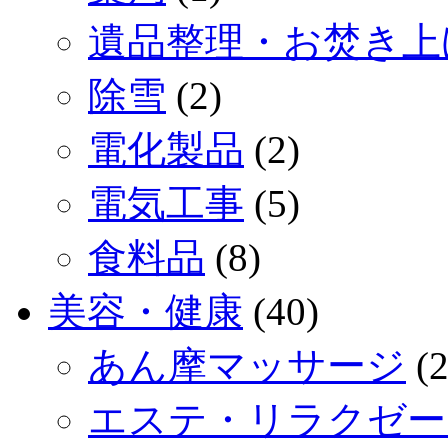
遺品整理・お焚き上
除雪
(2)
電化製品
(2)
電気工事
(5)
食料品
(8)
美容・健康
(40)
あん摩マッサージ
(2
エステ・リラクゼー