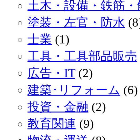
土木・設備・鉄筋・
塗装・左官・防水
(8
士業
(1)
工具・工具部品販売
広告・IT
(2)
建築･リフォーム
(6)
投資・金融
(2)
教育関連
(9)