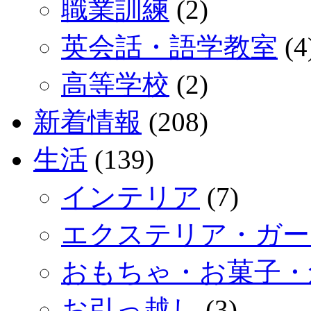
職業訓練
(2)
英会話・語学教室
(4
高等学校
(2)
新着情報
(208)
生活
(139)
インテリア
(7)
エクステリア・ガー
おもちゃ・お菓子・
お引っ越し
(3)