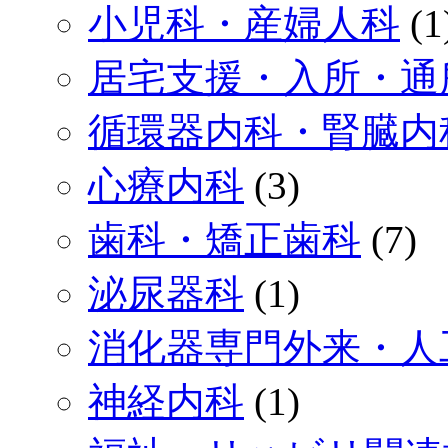
小児科・産婦人科
(1
居宅支援・入所・通
循環器内科・腎臓内
心療内科
(3)
歯科・矯正歯科
(7)
泌尿器科
(1)
消化器専門外来・人
神経内科
(1)