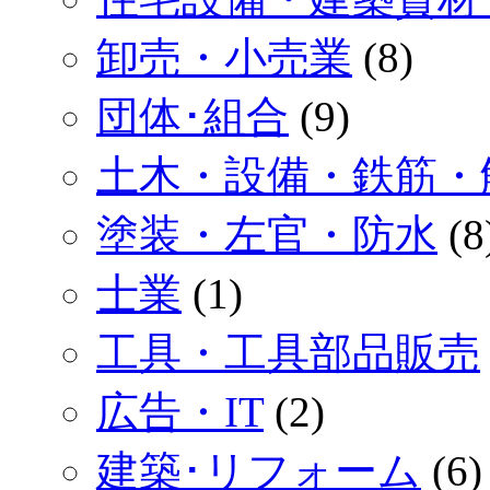
卸売・小売業
(8)
団体･組合
(9)
土木・設備・鉄筋・
塗装・左官・防水
(8
士業
(1)
工具・工具部品販売
広告・IT
(2)
建築･リフォーム
(6)