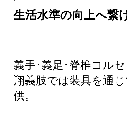
生活水準の向上へ繋
義手･義足･脊椎コルセ
翔義肢では装具を通じ
供。