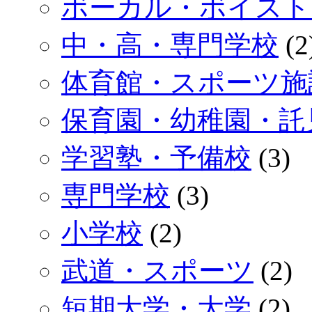
ボーカル・ボイスト
中・高・専門学校
(2
体育館・スポーツ施
保育園・幼稚園・託
学習塾・予備校
(3)
専門学校
(3)
小学校
(2)
武道・スポーツ
(2)
短期大学・大学
(2)