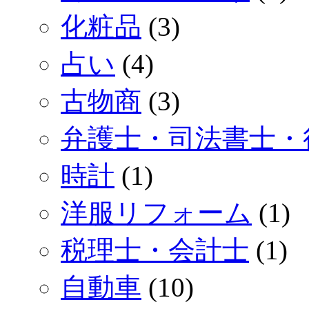
化粧品
(3)
占い
(4)
古物商
(3)
弁護士・司法書士・
時計
(1)
洋服リフォーム
(1)
税理士・会計士
(1)
自動車
(10)