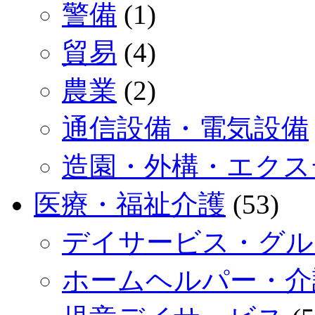
警備
(1)
貿易
(4)
農業
(2)
通信設備・電気設備
造園・外構・エクス
医療・福祉介護
(53)
デイサービス・グル
ホームヘルパー・介