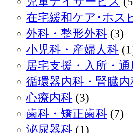
児童デイサービス
(5
在宅緩和ケア･ホス
外科・整形外科
(3)
小児科・産婦人科
(1
居宅支援・入所・通
循環器内科・腎臓内
心療内科
(3)
歯科・矯正歯科
(7)
泌尿器科
(1)