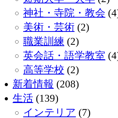
神社・寺院・教会
(4
美術・芸術
(2)
職業訓練
(2)
英会話・語学教室
(4
高等学校
(2)
新着情報
(208)
生活
(139)
インテリア
(7)