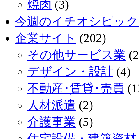
焼肉
(3)
今週のイチオシピック
企業サイト
(202)
その他サービス業
(2
デザイン・設計
(4)
不動産･賃貸･売買
(1
人材派遣
(2)
介護事業
(5)
住宅設備・建築資材