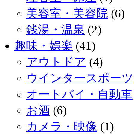
美容室・美容院
(6)
銭湯・温泉
(2)
趣味・娯楽
(41)
アウトドア
(4)
ウインタースポーツ
オートバイ・自動車
お酒
(6)
カメラ・映像
(1)