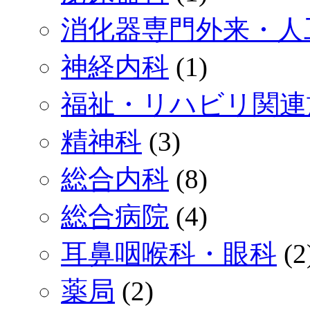
消化器専門外来・人
神経内科
(1)
福祉・リハビリ関連
精神科
(3)
総合内科
(8)
総合病院
(4)
耳鼻咽喉科・眼科
(2
薬局
(2)