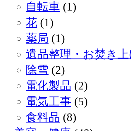
自転車
(1)
花
(1)
薬局
(1)
遺品整理・お焚き上
除雪
(2)
電化製品
(2)
電気工事
(5)
食料品
(8)