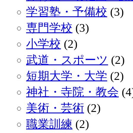
学習塾・予備校
(3)
専門学校
(3)
小学校
(2)
武道・スポーツ
(2)
短期大学・大学
(2)
神社・寺院・教会
(4
美術・芸術
(2)
職業訓練
(2)