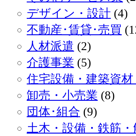
デザイン・設計
(4)
不動産･賃貸･売買
(1
人材派遣
(2)
介護事業
(5)
住宅設備・建築資材
卸売・小売業
(8)
団体･組合
(9)
土木・設備・鉄筋・