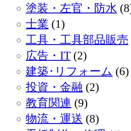
塗装・左官・防水
(8
士業
(1)
工具・工具部品販売
広告・IT
(2)
建築･リフォーム
(6)
投資・金融
(2)
教育関連
(9)
物流・運送
(8)