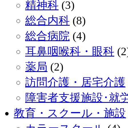
精神科
(3)
総合内科
(8)
総合病院
(4)
耳鼻咽喉科・眼科
(2
薬局
(2)
訪問介護・居宅介護
障害者支援施設･就
教育・スクール・施設