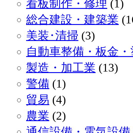
看板制作・修理
(1)
総合建設・建築業
(1
美装･清掃
(3)
自動車整備・板金・
製造・加工業
(13)
警備
(1)
貿易
(4)
農業
(2)
通信設備・電気設備