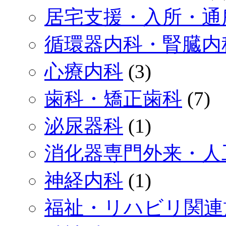
居宅支援・入所・通
循環器内科・腎臓内
心療内科
(3)
歯科・矯正歯科
(7)
泌尿器科
(1)
消化器専門外来・人
神経内科
(1)
福祉・リハビリ関連