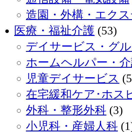
造園・外構・エクス
医療・福祉介護
(53)
デイサービス・グル
ホームヘルパー・介
児童デイサービス
(5
在宅緩和ケア･ホス
外科・整形外科
(3)
小児科・産婦人科
(1