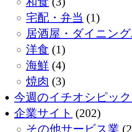
和食
(3)
宅配・弁当
(1)
居酒屋・ダイニング
洋食
(1)
海鮮
(4)
焼肉
(3)
今週のイチオシピック
企業サイト
(202)
その他サービス業
(2