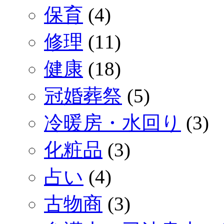
保育
(4)
修理
(11)
健康
(18)
冠婚葬祭
(5)
冷暖房・水回り
(3)
化粧品
(3)
占い
(4)
古物商
(3)