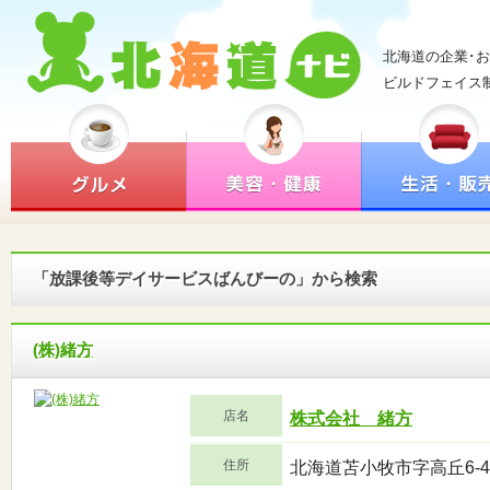
北海道の企業･
ビルドフェイス
「放課後等デイサービスばんびーの」から検索
(株)緒方
店名
株式会社 緒方
住所
北海道苫小牧市字高丘6-4