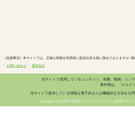
［免責事項］本サイトでは、正確な情報を利用者に提供出来る様に努めておりますが､掲
お問い合わせ
運営会社
当サイトで使用しているコンテンツ、画像、動画、リン
著作権は、「ビルド
当サイトで提供している情報は電子的または機械的な方法をを問
Copyright© 2011-2026 北海道ナビ＜ビルドフェイス・北海道プラスビ＞ 