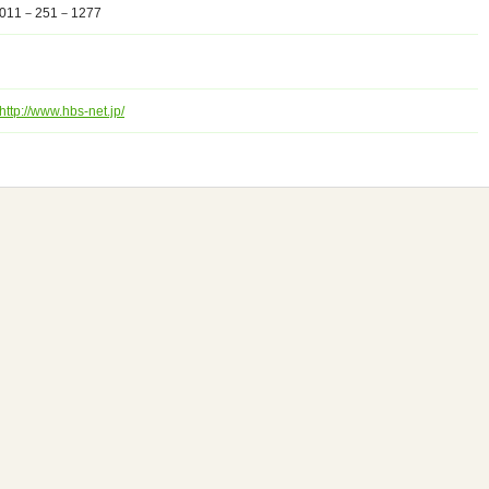
011－251－1277
http://www.hbs-net.jp/