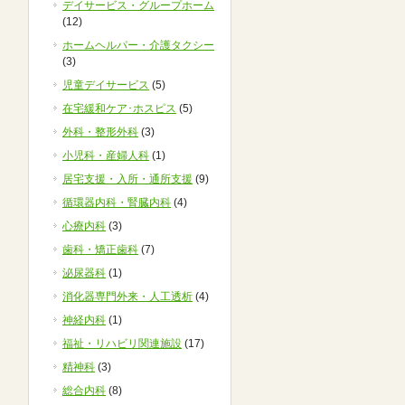
デイサービス・グループホーム
(12)
ホームヘルパー・介護タクシー
(3)
児童デイサービス
(5)
在宅緩和ケア･ホスピス
(5)
外科・整形外科
(3)
小児科・産婦人科
(1)
居宅支援・入所・通所支援
(9)
循環器内科・腎臓内科
(4)
心療内科
(3)
歯科・矯正歯科
(7)
泌尿器科
(1)
消化器専門外来・人工透析
(4)
神経内科
(1)
福祉・リハビリ関連施設
(17)
精神科
(3)
総合内科
(8)