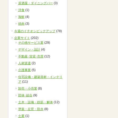
居酒屋・ダイニングバー
(3)
洋食
(1)
海鮮
(4)
焼肉
(3)
今週のイチオシピックアップ
(78)
企業サイト
(202)
その他サービス業
(29)
デザイン・設計
(4)
不動産･賃貸･売買
(12)
人材派遣
(2)
介護事業
(5)
住宅設備・建築資材・インテリ
ア
(11)
卸売・小売業
(8)
団体･組合
(9)
土木・設備・鉄筋・解体
(12)
塗装・左官・防水
(8)
士業
(1)