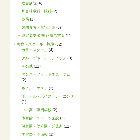
総合病院
(4)
耳鼻咽喉科・眼科
(2)
薬局
(2)
訪問介護・居宅介護
(5)
障害者支援施設･就労支援
(11)
教育・スクール・施設
(52)
カラースクール
(4)
グループホーム・デイケア
(3)
その他
(12)
ダンス・フィットネス・ジム
(2)
ネイル・エステ
(3)
ボーカル・ボイストレーニング
(1)
中・高・専門学校
(2)
体育館・スポーツ施設
(2)
保育園・幼稚園・託児所
(12)
学習塾・予備校
(3)