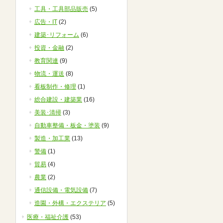
工具・工具部品販売
(5)
広告・IT
(2)
建築･リフォーム
(6)
投資・金融
(2)
教育関連
(9)
物流・運送
(8)
看板制作・修理
(1)
総合建設・建築業
(16)
美装･清掃
(3)
自動車整備・板金・塗装
(9)
製造・加工業
(13)
警備
(1)
貿易
(4)
農業
(2)
通信設備・電気設備
(7)
造園・外構・エクステリア
(5)
医療・福祉介護
(53)