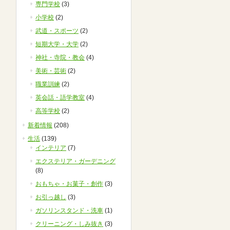
専門学校
(3)
小学校
(2)
武道・スポーツ
(2)
短期大学・大学
(2)
神社・寺院・教会
(4)
美術・芸術
(2)
職業訓練
(2)
英会話・語学教室
(4)
高等学校
(2)
新着情報
(208)
生活
(139)
インテリア
(7)
エクステリア・ガーデニング
(8)
おもちゃ・お菓子・創作
(3)
お引っ越し
(3)
ガソリンスタンド・洗車
(1)
クリーニング・しみ抜き
(3)