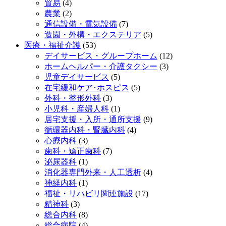
貿易
(4)
農業
(2)
通信設備・電気設備
(7)
造園・外構・エクステリア
(5)
医療・福祉介護
(53)
デイサービス・グループホーム
(12)
ホームヘルパー・介護タクシー
(3)
児童デイサービス
(5)
在宅緩和ケア･ホスピス
(5)
外科・整形外科
(3)
小児科・産婦人科
(1)
居宅支援・入所・通所支援
(9)
循環器内科・腎臓内科
(4)
心療内科
(3)
歯科・矯正歯科
(7)
泌尿器科
(1)
消化器専門外来・人工透析
(4)
神経内科
(1)
福祉・リハビリ関連施設
(17)
精神科
(3)
総合内科
(8)
総合病院
(4)