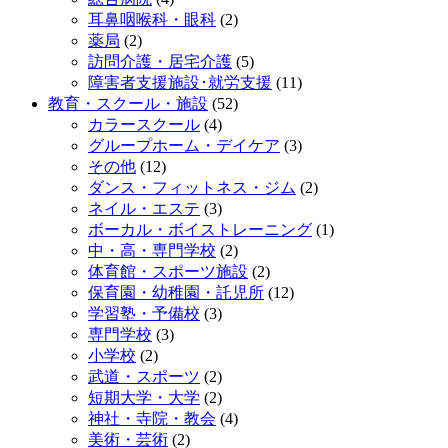
耳鼻咽喉科・眼科
(2)
薬局
(2)
訪問介護・居宅介護
(5)
障害者支援施設･就労支援
(11)
教育・スクール・施設
(52)
カラースクール
(4)
グループホーム・デイケア
(3)
その他
(12)
ダンス・フィットネス・ジム
(2)
ネイル・エステ
(3)
ボーカル・ボイストレーニング
(1)
中・高・専門学校
(2)
体育館・スポーツ施設
(2)
保育園・幼稚園・託児所
(12)
学習塾・予備校
(3)
専門学校
(3)
小学校
(2)
武道・スポーツ
(2)
短期大学・大学
(2)
神社・寺院・教会
(4)
美術・芸術
(2)