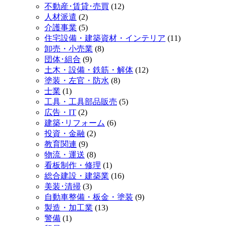
不動産･賃貸･売買
(12)
人材派遣
(2)
介護事業
(5)
住宅設備・建築資材・インテリア
(11)
卸売・小売業
(8)
団体･組合
(9)
土木・設備・鉄筋・解体
(12)
塗装・左官・防水
(8)
士業
(1)
工具・工具部品販売
(5)
広告・IT
(2)
建築･リフォーム
(6)
投資・金融
(2)
教育関連
(9)
物流・運送
(8)
看板制作・修理
(1)
総合建設・建築業
(16)
美装･清掃
(3)
自動車整備・板金・塗装
(9)
製造・加工業
(13)
警備
(1)