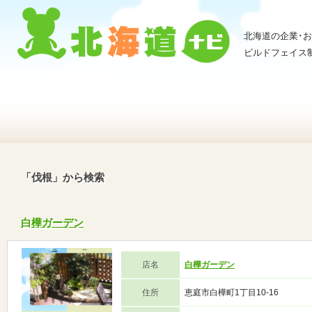
北海道の企業･
ビルドフェイス
「伐根」から検索
白樺ガーデン
店名
白樺ガーデン
住所
恵庭市白樺町1丁目10-16