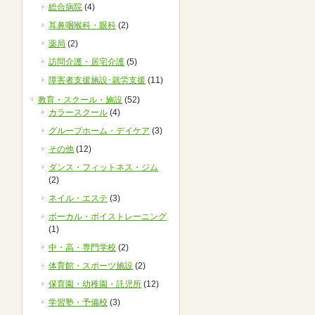
総合病院
(4)
耳鼻咽喉科・眼科
(2)
薬局
(2)
訪問介護・居宅介護
(5)
障害者支援施設･就労支援
(11)
教育・スクール・施設
(52)
カラースクール
(4)
グループホーム・デイケア
(3)
その他
(12)
ダンス・フィットネス・ジム
(2)
ネイル・エステ
(3)
ボーカル・ボイストレーニング
(1)
中・高・専門学校
(2)
体育館・スポーツ施設
(2)
保育園・幼稚園・託児所
(12)
学習塾・予備校
(3)