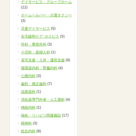
デイサービス・グループホーム
(12)
ホームヘルパー・介護タクシー
(3)
児童デイサービス
(5)
在宅緩和ケア･ホスピス
(5)
外科・整形外科
(3)
小児科・産婦人科
(1)
居宅支援・入所・通所支援
(9)
循環器内科・腎臓内科
(4)
心療内科
(3)
歯科・矯正歯科
(7)
泌尿器科
(1)
消化器専門外来・人工透析
(4)
神経内科
(1)
福祉・リハビリ関連施設
(17)
精神科
(3)
総合内科
(8)