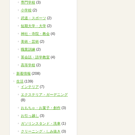
専門学校
(3)
小学校
(2)
武道・スポーツ
(2)
短期大学・大学
(2)
神社・寺院・教会
(4)
美術・芸術
(2)
職業訓練
(2)
英会話・語学教室
(4)
高等学校
(2)
新着情報
(208)
生活
(139)
インテリア
(7)
エクステリア・ガーデニング
(8)
おもちゃ・お菓子・創作
(3)
お引っ越し
(3)
ガソリンスタンド・洗車
(1)
クリーニング・しみ抜き
(3)