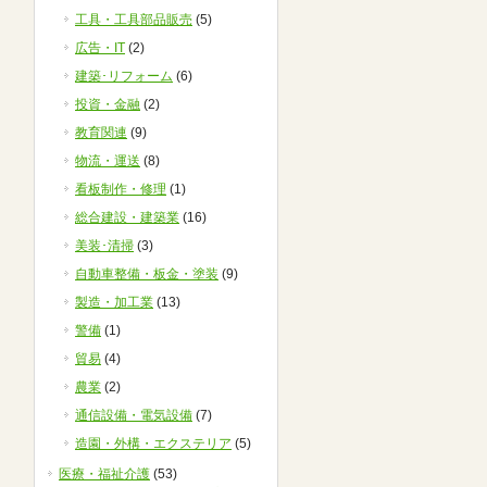
工具・工具部品販売
(5)
広告・IT
(2)
建築･リフォーム
(6)
投資・金融
(2)
教育関連
(9)
物流・運送
(8)
看板制作・修理
(1)
総合建設・建築業
(16)
美装･清掃
(3)
自動車整備・板金・塗装
(9)
製造・加工業
(13)
警備
(1)
貿易
(4)
農業
(2)
通信設備・電気設備
(7)
造園・外構・エクステリア
(5)
医療・福祉介護
(53)