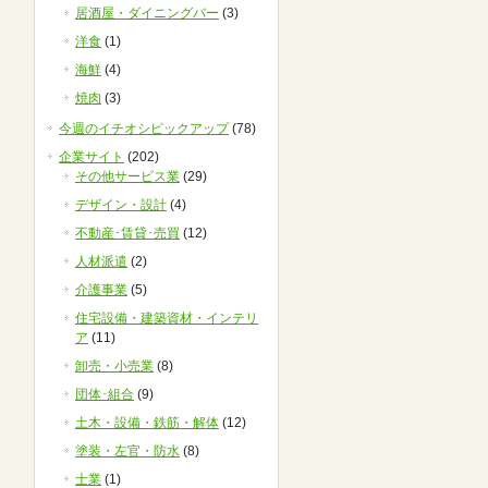
居酒屋・ダイニングバー
(3)
洋食
(1)
海鮮
(4)
焼肉
(3)
今週のイチオシピックアップ
(78)
企業サイト
(202)
その他サービス業
(29)
デザイン・設計
(4)
不動産･賃貸･売買
(12)
人材派遣
(2)
介護事業
(5)
住宅設備・建築資材・インテリ
ア
(11)
卸売・小売業
(8)
団体･組合
(9)
土木・設備・鉄筋・解体
(12)
塗装・左官・防水
(8)
士業
(1)