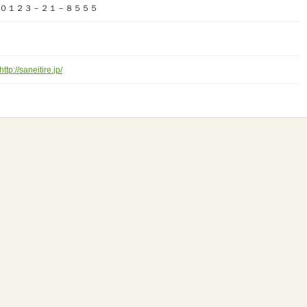
０１２３－２１－８５５５
http://saneitire.jp/