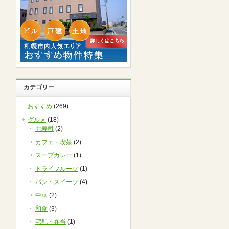
カテゴリー
おすすめ
(269)
グルメ
(18)
お寿司
(2)
カフェ・喫茶
(2)
スープカレー
(1)
ドライフルーツ
(1)
パン・スイーツ
(4)
中華
(2)
和食
(3)
宅配・弁当
(1)