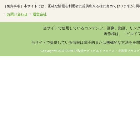
［免責事項］本サイトでは、正確な情報を利用者に提供出来る様に努めておりますが､掲
お問い合わせ
運営会社
当サイトで使用しているコンテンツ、画像、動画、リン
著作権は、「ビルド
当サイトで提供している情報は電子的または機械的な方法をを問
Copyright© 2011-2026 北海道ナビ＜ビルドフェイス・北海道プラスビ＞ 