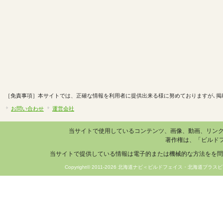
［免責事項］本サイトでは、正確な情報を利用者に提供出来る様に努めておりますが､掲
お問い合わせ
運営会社
当サイトで使用しているコンテンツ、画像、動画、リン
著作権は、「ビルド
当サイトで提供している情報は電子的または機械的な方法をを問
Copyright© 2011-2026 北海道ナビ＜ビルドフェイス・北海道プラスビ＞ 