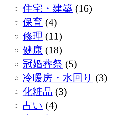
住宅・建築
(16)
保育
(4)
修理
(11)
健康
(18)
冠婚葬祭
(5)
冷暖房・水回り
(3)
化粧品
(3)
占い
(4)