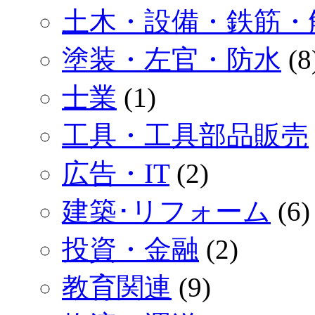
土木・設備・鉄筋・
塗装・左官・防水
(8
士業
(1)
工具・工具部品販売
広告・IT
(2)
建築･リフォーム
(6)
投資・金融
(2)
教育関連
(9)