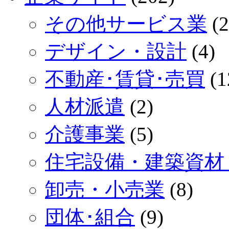
その他サービス業
(2
デザイン・設計
(4)
不動産･賃貸･売買
(1
人材派遣
(2)
介護事業
(5)
住宅設備・建築資材
卸売・小売業
(8)
団体･組合
(9)