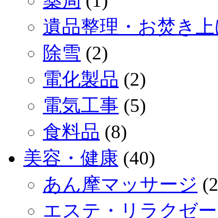
薬局
(1)
遺品整理・お焚き上
除雪
(2)
電化製品
(2)
電気工事
(5)
食料品
(8)
美容・健康
(40)
あん摩マッサージ
(2
エステ・リラクゼー