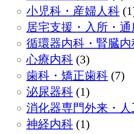
小児科・産婦人科
(1
居宅支援・入所・通
循環器内科・腎臓内
心療内科
(3)
歯科・矯正歯科
(7)
泌尿器科
(1)
消化器専門外来・人
神経内科
(1)