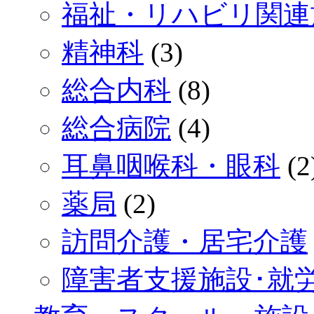
福祉・リハビリ関連
精神科
(3)
総合内科
(8)
総合病院
(4)
耳鼻咽喉科・眼科
(2
薬局
(2)
訪問介護・居宅介護
障害者支援施設･就