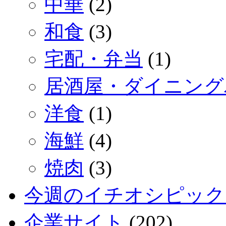
中華
(2)
和食
(3)
宅配・弁当
(1)
居酒屋・ダイニング
洋食
(1)
海鮮
(4)
焼肉
(3)
今週のイチオシピック
企業サイト
(202)