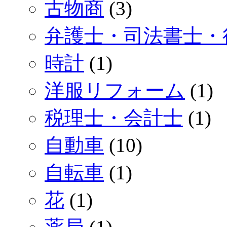
古物商
(3)
弁護士・司法書士・
時計
(1)
洋服リフォーム
(1)
税理士・会計士
(1)
自動車
(10)
自転車
(1)
花
(1)