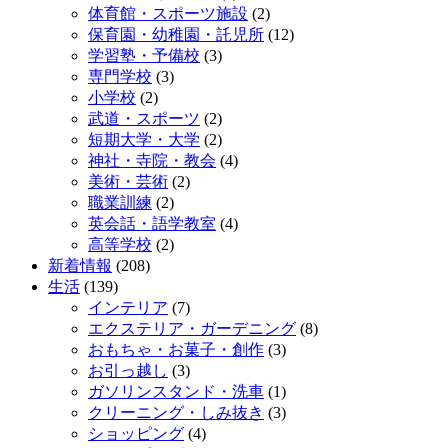
体育館・スポーツ施設
(2)
保育園・幼稚園・託児所
(12)
学習塾・予備校
(3)
専門学校
(3)
小学校
(2)
武道・スポーツ
(2)
短期大学・大学
(2)
神社・寺院・教会
(4)
美術・芸術
(2)
職業訓練
(2)
英会話・語学教室
(4)
高等学校
(2)
新着情報
(208)
生活
(139)
インテリア
(7)
エクステリア・ガーデニング
(8)
おもちゃ・お菓子・創作
(3)
お引っ越し
(3)
ガソリンスタンド・洗車
(1)
クリーニング・しみ抜き
(3)
ショッピング
(4)