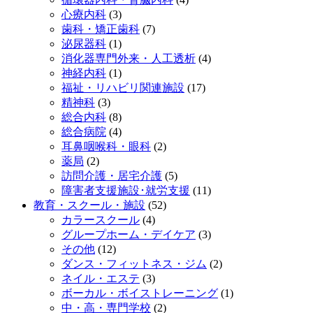
心療内科
(3)
歯科・矯正歯科
(7)
泌尿器科
(1)
消化器専門外来・人工透析
(4)
神経内科
(1)
福祉・リハビリ関連施設
(17)
精神科
(3)
総合内科
(8)
総合病院
(4)
耳鼻咽喉科・眼科
(2)
薬局
(2)
訪問介護・居宅介護
(5)
障害者支援施設･就労支援
(11)
教育・スクール・施設
(52)
カラースクール
(4)
グループホーム・デイケア
(3)
その他
(12)
ダンス・フィットネス・ジム
(2)
ネイル・エステ
(3)
ボーカル・ボイストレーニング
(1)
中・高・専門学校
(2)