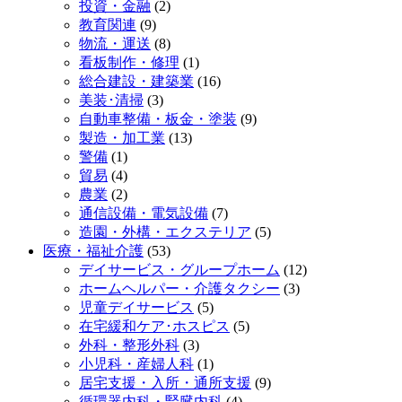
投資・金融
(2)
教育関連
(9)
物流・運送
(8)
看板制作・修理
(1)
総合建設・建築業
(16)
美装･清掃
(3)
自動車整備・板金・塗装
(9)
製造・加工業
(13)
警備
(1)
貿易
(4)
農業
(2)
通信設備・電気設備
(7)
造園・外構・エクステリア
(5)
医療・福祉介護
(53)
デイサービス・グループホーム
(12)
ホームヘルパー・介護タクシー
(3)
児童デイサービス
(5)
在宅緩和ケア･ホスピス
(5)
外科・整形外科
(3)
小児科・産婦人科
(1)
居宅支援・入所・通所支援
(9)
循環器内科・腎臓内科
(4)