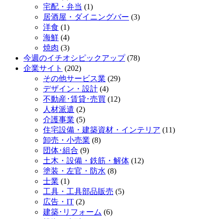
宅配・弁当
(1)
居酒屋・ダイニングバー
(3)
洋食
(1)
海鮮
(4)
焼肉
(3)
今週のイチオシピックアップ
(78)
企業サイト
(202)
その他サービス業
(29)
デザイン・設計
(4)
不動産･賃貸･売買
(12)
人材派遣
(2)
介護事業
(5)
住宅設備・建築資材・インテリア
(11)
卸売・小売業
(8)
団体･組合
(9)
土木・設備・鉄筋・解体
(12)
塗装・左官・防水
(8)
士業
(1)
工具・工具部品販売
(5)
広告・IT
(2)
建築･リフォーム
(6)