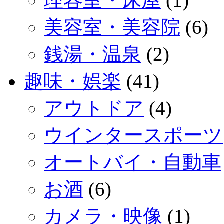
理容室・床屋
(1)
美容室・美容院
(6)
銭湯・温泉
(2)
趣味・娯楽
(41)
アウトドア
(4)
ウインタースポーツ
オートバイ・自動車
お酒
(6)
カメラ・映像
(1)