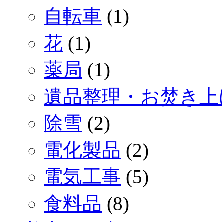
自転車
(1)
花
(1)
薬局
(1)
遺品整理・お焚き上
除雪
(2)
電化製品
(2)
電気工事
(5)
食料品
(8)