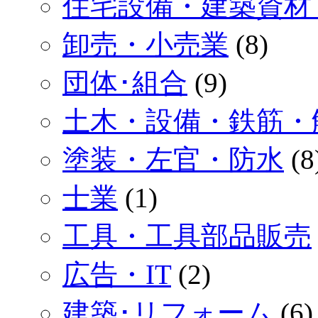
住宅設備・建築資材
卸売・小売業
(8)
団体･組合
(9)
土木・設備・鉄筋・
塗装・左官・防水
(8
士業
(1)
工具・工具部品販売
広告・IT
(2)
建築･リフォーム
(6)