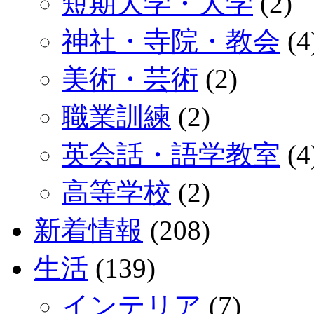
短期大学・大学
(2)
神社・寺院・教会
(4
美術・芸術
(2)
職業訓練
(2)
英会話・語学教室
(4
高等学校
(2)
新着情報
(208)
生活
(139)
インテリア
(7)