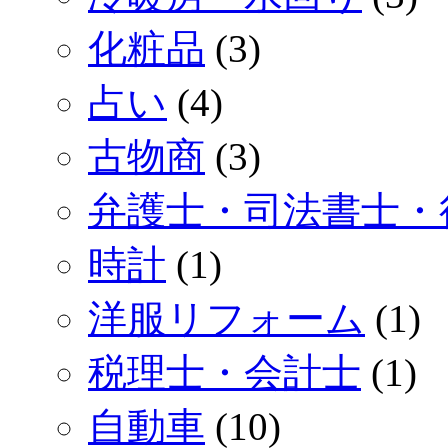
化粧品
(3)
占い
(4)
古物商
(3)
弁護士・司法書士・
時計
(1)
洋服リフォーム
(1)
税理士・会計士
(1)
自動車
(10)