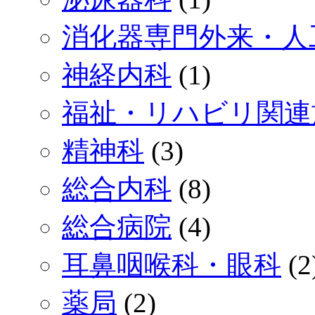
消化器専門外来・人
神経内科
(1)
福祉・リハビリ関連
精神科
(3)
総合内科
(8)
総合病院
(4)
耳鼻咽喉科・眼科
(2
薬局
(2)