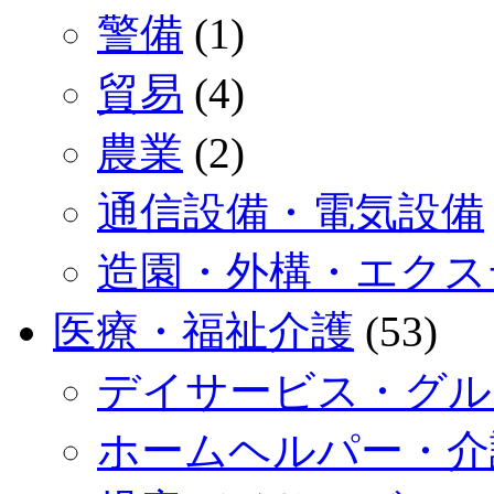
警備
(1)
貿易
(4)
農業
(2)
通信設備・電気設備
造園・外構・エクス
医療・福祉介護
(53)
デイサービス・グル
ホームヘルパー・介