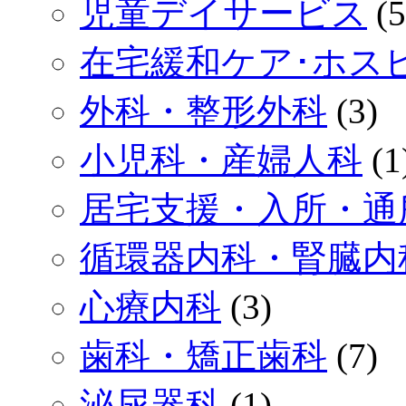
児童デイサービス
(5
在宅緩和ケア･ホス
外科・整形外科
(3)
小児科・産婦人科
(1
居宅支援・入所・通
循環器内科・腎臓内
心療内科
(3)
歯科・矯正歯科
(7)
泌尿器科
(1)