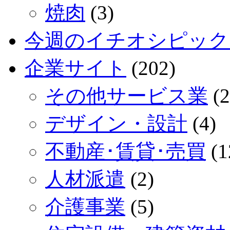
焼肉
(3)
今週のイチオシピック
企業サイト
(202)
その他サービス業
(2
デザイン・設計
(4)
不動産･賃貸･売買
(1
人材派遣
(2)
介護事業
(5)