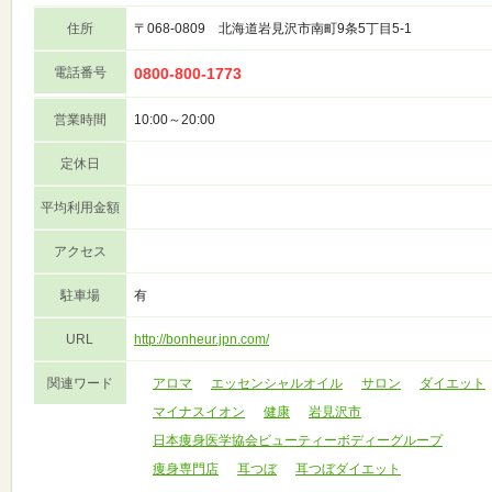
住所
〒068-0809 北海道岩見沢市南町9条5丁目5-1
電話番号
0800-800-1773
営業時間
10:00～20:00
定休日
平均利用金額
アクセス
駐車場
有
URL
http://bonheur.jpn.com/
関連ワード
アロマ
エッセンシャルオイル
サロン
ダイエット
マイナスイオン
健康
岩見沢市
日本痩身医学協会ビューティーボディーグループ
痩身専門店
耳つぼ
耳つぼダイエット