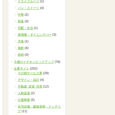
ドライフルーツ
(1)
パン・スイーツ
(4)
中華
(2)
和食
(3)
宅配・弁当
(1)
居酒屋・ダイニングバー
(3)
洋食
(1)
海鮮
(4)
焼肉
(3)
今週のイチオシピックアップ
(78)
企業サイト
(202)
その他サービス業
(29)
デザイン・設計
(4)
不動産･賃貸･売買
(12)
人材派遣
(2)
介護事業
(5)
住宅設備・建築資材・インテリ
ア
(11)