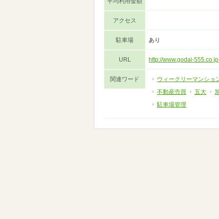
平均利用金額
アクセス
駐車場
あり
URL
http://www.godai-555.co.jp
関連ワード
ウィークリーマンショ
不動産売買
五大
駐車場管理