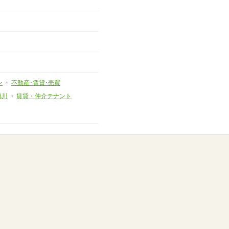
ン
不動産･賃貸･売買
旭川
賃貸・仲介テナント