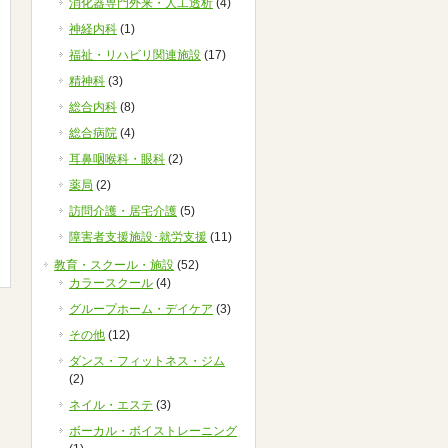
消化器専門外来・人工透析
(4)
神経内科
(1)
福祉・リハビリ関連施設
(17)
精神科
(3)
総合内科
(8)
総合病院
(4)
耳鼻咽喉科・眼科
(2)
薬局
(2)
訪問介護・居宅介護
(5)
障害者支援施設･就労支援
(11)
教育・スクール・施設
(52)
カラースクール
(4)
グループホーム・デイケア
(3)
その他
(12)
ダンス・フィットネス・ジム
(2)
ネイル・エステ
(3)
ボーカル・ボイストレーニング