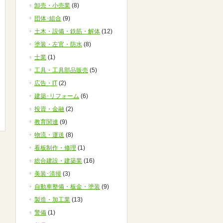
卸売・小売業
(8)
団体･組合
(9)
土木・設備・鉄筋・解体
(12)
塗装・左官・防水
(8)
士業
(1)
工具・工具部品販売
(5)
広告・IT
(2)
建築･リフォーム
(6)
投資・金融
(2)
教育関連
(9)
物流・運送
(8)
看板制作・修理
(1)
総合建設・建築業
(16)
美装･清掃
(3)
自動車整備・板金・塗装
(9)
製造・加工業
(13)
警備
(1)