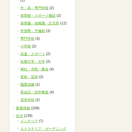
(1)
中・高・専門学校
(2)
体育館・スポーツ施設
(2)
保育園・幼稚園・託児所
(12)
学習塾・予備校
(3)
専門学校
(3)
小学校
(2)
武道・スポーツ
(2)
短期大学・大学
(2)
神社・寺院・教会
(4)
美術・芸術
(2)
職業訓練
(2)
英会話・語学教室
(4)
高等学校
(2)
新着情報
(208)
生活
(139)
インテリア
(7)
エクステリア・ガーデニング