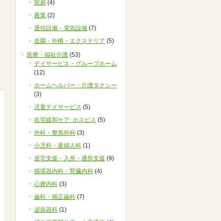
貿易
(4)
農業
(2)
通信設備・電気設備
(7)
造園・外構・エクステリア
(5)
医療・福祉介護
(53)
デイサービス・グループホーム
(12)
ホームヘルパー・介護タクシー
(3)
児童デイサービス
(5)
在宅緩和ケア･ホスピス
(5)
外科・整形外科
(3)
小児科・産婦人科
(1)
居宅支援・入所・通所支援
(9)
循環器内科・腎臓内科
(4)
心療内科
(3)
歯科・矯正歯科
(7)
泌尿器科
(1)