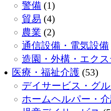
警備
(1)
貿易
(4)
農業
(2)
通信設備・電気設備
造園・外構・エクス
医療・福祉介護
(53)
デイサービス・グル
ホームヘルパー・介