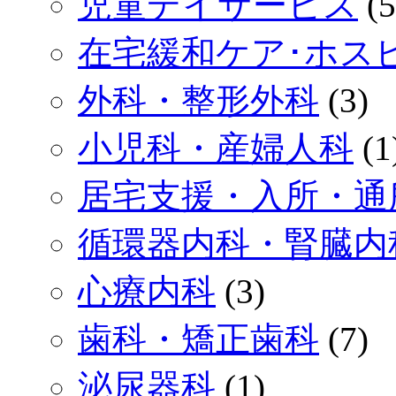
児童デイサービス
(5
在宅緩和ケア･ホス
外科・整形外科
(3)
小児科・産婦人科
(1
居宅支援・入所・通
循環器内科・腎臓内
心療内科
(3)
歯科・矯正歯科
(7)
泌尿器科
(1)