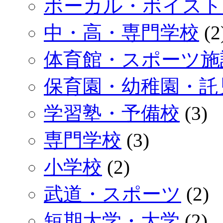
ボーカル・ボイスト
中・高・専門学校
(2
体育館・スポーツ施
保育園・幼稚園・託
学習塾・予備校
(3)
専門学校
(3)
小学校
(2)
武道・スポーツ
(2)
短期大学・大学
(2)