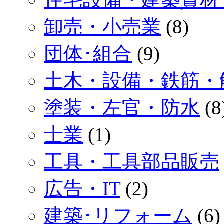
卸売・小売業
(8)
団体･組合
(9)
土木・設備・鉄筋・
塗装・左官・防水
(8
士業
(1)
工具・工具部品販売
広告・IT
(2)
建築･リフォーム
(6)