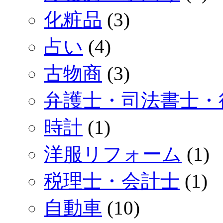
化粧品
(3)
占い
(4)
古物商
(3)
弁護士・司法書士・
時計
(1)
洋服リフォーム
(1)
税理士・会計士
(1)
自動車
(10)