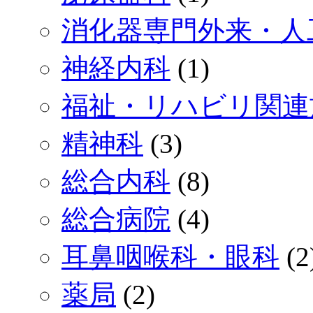
消化器専門外来・人
神経内科
(1)
福祉・リハビリ関連
精神科
(3)
総合内科
(8)
総合病院
(4)
耳鼻咽喉科・眼科
(2
薬局
(2)