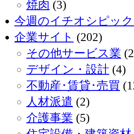
焼肉
(3)
今週のイチオシピック
企業サイト
(202)
その他サービス業
(2
デザイン・設計
(4)
不動産･賃貸･売買
(1
人材派遣
(2)
介護事業
(5)
住宅設備・建築資材