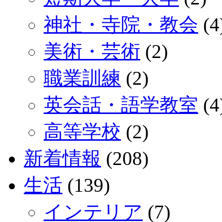
神社・寺院・教会
(4
美術・芸術
(2)
職業訓練
(2)
英会話・語学教室
(4
高等学校
(2)
新着情報
(208)
生活
(139)
インテリア
(7)