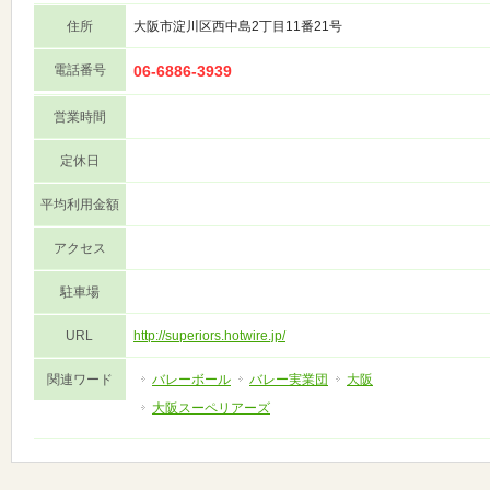
住所
大阪市淀川区西中島2丁目11番21号
電話番号
06-6886-3939
営業時間
定休日
平均利用金額
アクセス
駐車場
URL
http://superiors.hotwire.jp/
関連ワード
バレーボール
バレー実業団
大阪
大阪スーペリアーズ