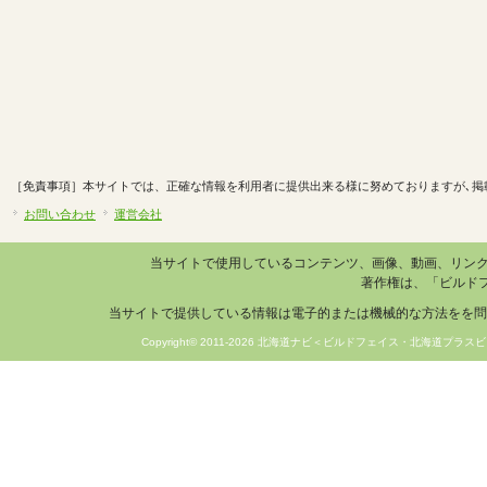
［免責事項］本サイトでは、正確な情報を利用者に提供出来る様に努めておりますが､掲
お問い合わせ
運営会社
当サイトで使用しているコンテンツ、画像、動画、リン
著作権は、「ビルド
当サイトで提供している情報は電子的または機械的な方法をを問
Copyright© 2011-2026 北海道ナビ＜ビルドフェイス・北海道プラスビ＞ 